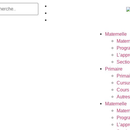
Maternelle
Matern
Prog
L’appr
Secti
Primaire
Primai
Cursus
Cours 
Autres
Maternelle
Matern
Prog
L’appr