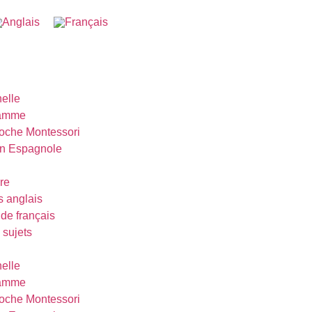
elle
ramme
oche Montessori
on Espagnole
re
 anglais
de français
 sujets
elle
ramme
oche Montessori